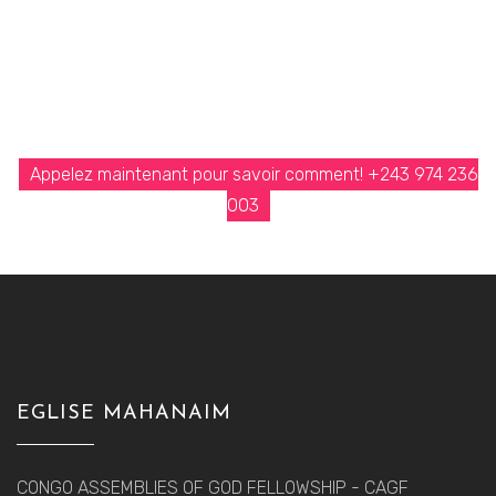
VOULEZ-VOUS DEVENIR
MEMBRE?
Appelez maintenant pour savoir comment! +243 974 236
003
EGLISE MAHANAIM
CONGO ASSEMBLIES OF GOD FELLOWSHIP - CAGF